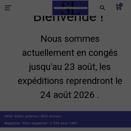
0
search
Bienvenue !
Nous sommes
actuellement en congés
jusqu'au 23 août, les
expéditions reprendront le
24 août 2026 .
Vélo/
Velos urbains/
Vélo ancien/
Magazine "Velo magazine" n°224 aout 1987