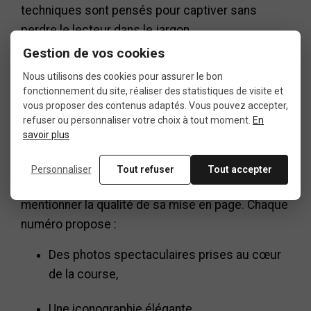
techniques sont pensés pour captiver sans
perdre le lecteur dans le jargon.
Gestion de vos cookies
Nous utilisons des cookies pour assurer le bon
Une esthétique
fonctionnement du site, réaliser des statistiques de visite et
vous proposer des contenus adaptés. Vous pouvez accepter,
soignée
refuser ou personnaliser votre choix à tout moment.
En
savoir plus
Personnaliser
Tout refuser
Tout accepter
Impossible de parler de Velo Magazine sans
mentionner la qualité de sa mise en page. Chaque
numéro propose :
Des photos spectaculaires prises au cœur
de la course,
Une iconographie élégante,