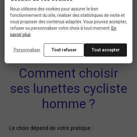
et tendance. Teintes de verres miroir, montures
Nous utilisons des cookies pour assurer le bon
audacieuses, look futuriste ou plus sobre : il
fonctionnement du site, réaliser des statistiques de visite et
existe une paire de lunettes de vélo pour chaque
vous proposer des contenus adaptés. Vous pouvez accepter,
style. Les modèles pour homme misent sur des
refuser ou personnaliser votre choix à tout moment.
En
savoir plus
lignes dynamiques, une bonne tenue et une
visibilité panoramique.
Personnaliser
Tout refuser
Tout accepter
Comment choisir
ses lunettes cycliste
homme ?
Le choix dépend de votre pratique :