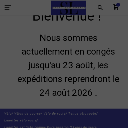
0
search
Bienvenue !
Nous sommes
actuellement en congés
jusqu'au 23 août, les
expéditions reprendront le
24 août 2026 .
Vélo/
Vélos de course/
Vélo de route/
Tenue vélo route/
Lunettes vélo route/
Lunettes cycliste homme Pure passion 3 types de verre