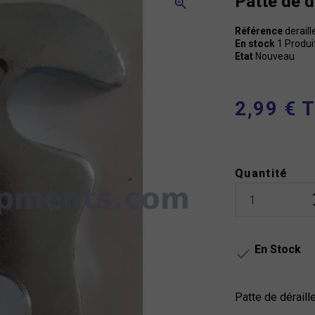
Patte de d
zoom_in
Référence
derail
En stock
1 Produi
Etat
Nouveau
2,99 € 
Quantité
En Stock

Patte de déraill