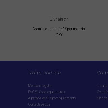
Livraison
Gratuite à partir de 40€ par mondial
relay
Notre société
Votr
Mentions légales
Livrais
FAQ SL Sport equipments
Conditi
A propos de SL Sport equipments
Mon co
Contactez-nous