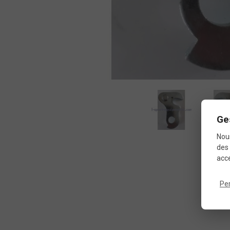
Ge
Nous
des 
acce
Pe