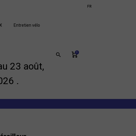
expand_more
FR
GB
X
Entretien vélo
0
search
u 23 août,
026 .