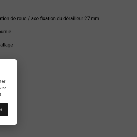
ation de roue / axe fixation du dérailleur 27 mm
ournie
allage
ser
uvez
s
er