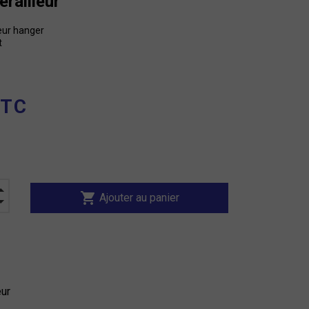
érailleur
leur hanger
t
TTC
shopping_cart
Ajouter au panier
eur