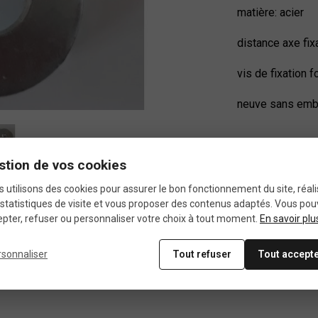
matière: acier
distance axe fix
vis de fixation f
neuve sans emb
stion de vos cookies
 utilisons des cookies pour assurer le bon fonctionnement du site, réali
statistiques de visite et vous proposer des contenus adaptés. Vous po
pter, refuser ou personnaliser votre choix à tout moment.
En savoir plu
rsonnaliser
Tout refuser
Tout accept
Fiche technique