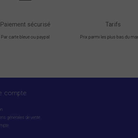
Paiement sécurisé
Tarifs
Par carte bleue ou paypal
Prix parmi les plus bas du ma
e compte
on
ons générales de vente
mpte