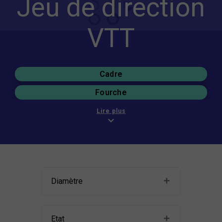
Jeu de direction
VTT
Cadre
Fourche
Périphériques
Lire plus
expand_more
Composants de VTT
Diamètre
Etat