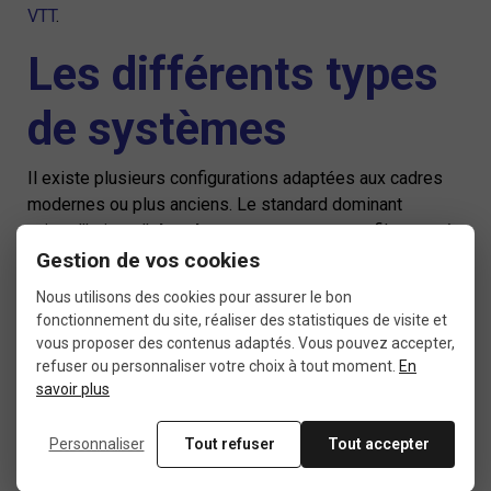
VTT
.
Les différents types
de systèmes
Il existe plusieurs configurations adaptées aux cadres
modernes ou plus anciens. Le standard dominant
aujourd'hui est l'
aheadset
: un montage sans filetage où
la potence se serre directement sur le pivot de fourche.
Gestion de vos cookies
Nous utilisons des cookies pour assurer le bon
On distingue trois grandes familles :
fonctionnement du site, réaliser des statistiques de visite et
vous proposer des contenus adaptés. Vous pouvez accepter,
Le système intégré
: les roulements sont directement
refuser ou personnaliser votre choix à tout moment.
En
logés dans le cadre, sans cuvettes apparentes. Très
savoir plus
répandu sur les vélos récents, il optimise le poids et la
rigidité.
Personnaliser
Tout refuser
Tout accepter
Le système semi-intégré
: les cuvettes sont insérées
dans le cadre mais restent visibles. Bon compromis